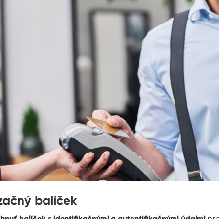
lizačný balíček
ahnuť balíček s identifikačnými a autentifikačnými údajmi
pre