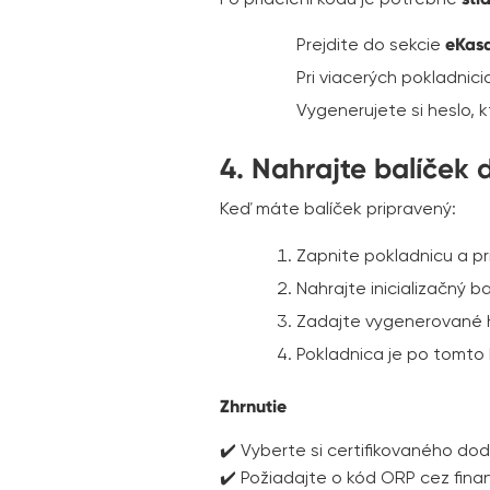
Prejdite do sekcie
eKas
Pri viacerých pokladnic
Vygenerujete si heslo, k
4. Nahrajte balíček 
Keď máte balíček pripravený:
Zapnite pokladnicu a pri
Nahrajte inicializačný ba
Zadajte vygenerované 
Pokladnica je po tomto
Zhrnutie
✔️ Vyberte si certifikovaného do
✔️ Požiadajte o kód ORP cez fina