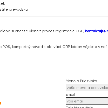
ček
stite prevádzku
a alebo si chcete uľahčiť proces registrácie ORP,
kontaktujte 
a POS, kompletný návod k aktivácii ORP kódov nájdete v n
Meno a Priezvisko
Email
,
Telefónne číslo