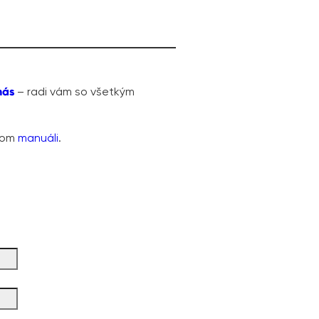
nás
– radi vám so všetkým
ašom
manuáli
.