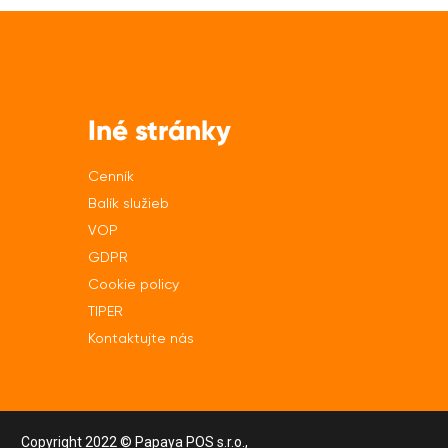
Iné stránky
Cenník
Balík služieb
VOP
GDPR
Cookie policy
TIPER
Kontaktujte nás
Copyright 2022 © Papaya POS s.r.o.,