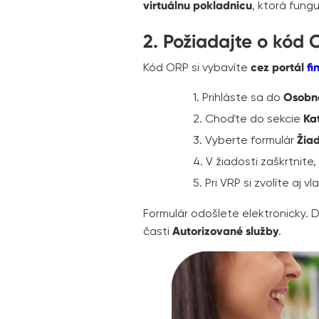
virtuálnu pokladnicu
, ktorá fung
2. Požiadajte o kód
Kód ORP si vybavíte
cez portál
fi
1. Prihláste sa do
Osobne
2. Choďte do sekcie
Ka
3. Vyberte formulár
Žiad
4. V žiadosti zaškrtnite
5. Pri VRP si zvolíte aj v
Formulár odošlete elektronicky. 
časti
Autorizované služby
.