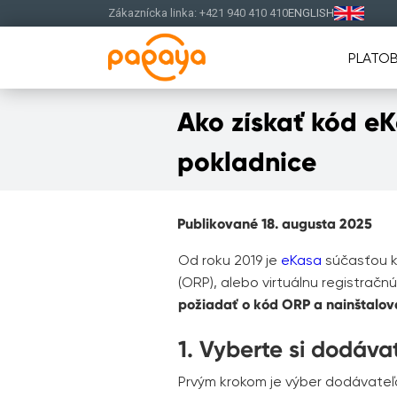
Zákaznícka linka: +421 940 410 410
ENGLISH
PLATOB
Ako získať kód eK
pokladnice
Publikované 18. augusta 2025
Od roku 2019 je
eKasa
súčasťou ka
(ORP), alebo virtuálnu registračnú
požiadať o kód ORP a nainštalova
1. Vyberte si dodáva
Prvým krokom je výber dodávateľa