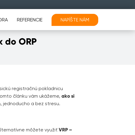
ORA
REFERENCIE
NAPÍŠTE NÁM
ek do ORP
sickú registračnú pokladnicu
V tomto článku vám ukážeme,
ako si
, jednoducho a bez stresu.
Alternatívne môžete využiť
VRP –