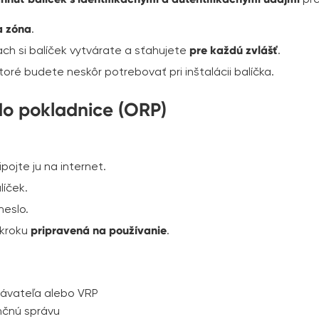
a zóna
.
iach si balíček vytvárate a sťahujete
pre každú zvlášť
.
toré budete neskôr potrebovať pri inštalácii balíčka.
do pokladnice (ORP)
pojte ju na internet.
líček.
heslo.
 kroku
pripravená na používanie
.
dávateľa alebo VRP
nčnú správu