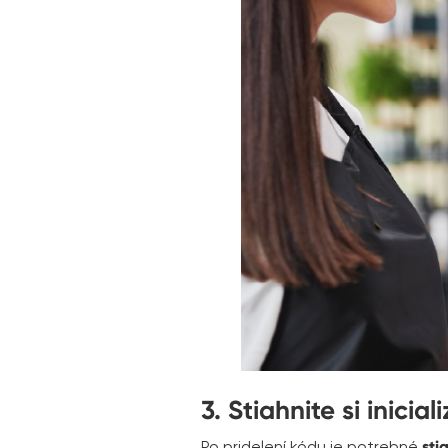
3. Stiahnite si inicia
Po pridelení kódu je potrebné
sti