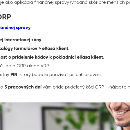
uje ako aplikácia finančnej správy (vhodná skôr pre menších p
 ORP
nančnej správy
:
j internetovej zóny
.
talógy formulárov > eKasa klient
.
osť o pridelenie kódov k pokladnici eKasa klient
.
, či ide o ORP alebo VRP.
lastný
PIN
, ktorý budete používať pri prihlasovaní.
Do
5 pracovných dní
vám príde pridelený kód ORP – nájdete h