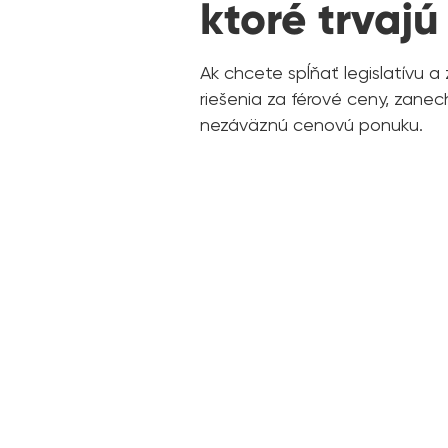
ktoré trvajú
Ak chcete spĺňať legislatívu a
riešenia za férové ceny, zane
nezáväznú cenovú ponuku.