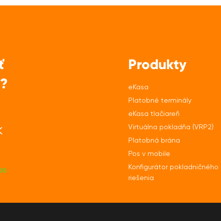
ť
Produkty
a?
eKasa
Platobné terminály
eKasa tlačiareň
k
Virtuálna pokladňa (VRP2)
Platobná brána
Pos v mobile
Konfigurátor pokladničného
riešenia