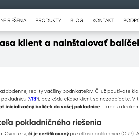
NÉ RIEŠENIA
PRODUKTY
BLOG
KONTAKT
PODP
asa klient a nainštalovať balíč
ždodennej reality väčšiny podnikateľov. Či už používate kla
 pokladnicu (
VRP
), bez kódu eKasa klient sa nezaobídete. 
ť inicializačný balíček do vašej pokladnice
– krok za krokom
teľa pokladničného riešenia
. Overte si,
či je certifikovaný
pre eKasa pokladnice (ORP). 