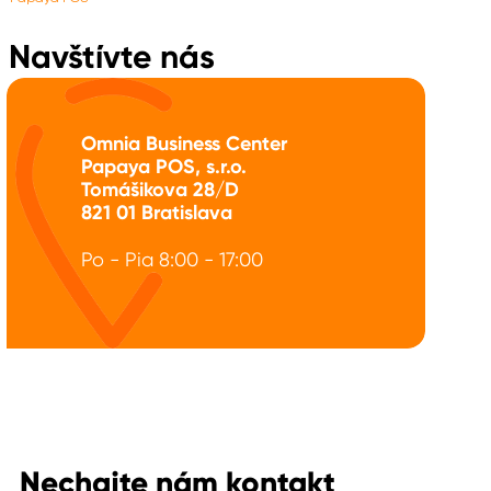
Navštívte nás
Omnia Business Center
Papaya POS, s.r.o.
Tomášikova 28/D
821 01 Bratislava
Po - Pia 8:00 - 17:00
Nechajte nám kontakt