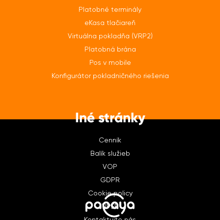
Platobné terminály
eKasa tlačiareň
Virtuálna pokladňa (VRP2)
Platobná brána
Pos v mobile
Konfigurátor pokladničného riešenia
Iné stránky
Cenník
Balík služieb
VOP
GDPR
Cookie policy
TIPER
Kontaktujte nás