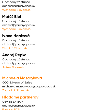
Obchodný zástupca
obchod@papayapos.sk
Východné Slovensko
Matúš Biel
Obchodný zástupca
obchod@papayapos.sk
Východné Slovensko
Ivana Hanková
Obchodný zástupca
obchod@papayapos.sk
Stredné Slovensko
Andrej Repka
Obchodný zástupca
obchod@papayapos.sk
Južné Slovensko
Michaela Masaryková
COO & Head of Sales
michaela.masarykova@papayapos.sk
Západné Slovensko
Hľadáme partnerov
OZVITE SA NÁM
obchod@papayapos.sk
Papaya POS